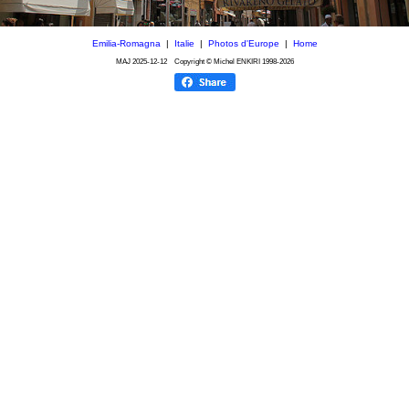
Emilia-Romagna
|
Italie
|
Photos d'Europe
|
Home
MAJ
2025-12-12
Copyright © Michel ENKIRI
1998-2026