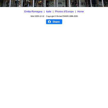
Emilia-Romagna
|
Italie
|
Photos d'Europe
|
Home
MAJ
2025-12-12
Copyright © Michel ENKIRI
1998-2026