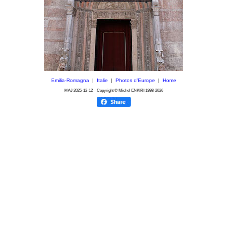
Emilia-Romagna
|
Italie
|
Photos d'Europe
|
Home
MAJ
2025-12-12
Copyright © Michel ENKIRI
1998-2026