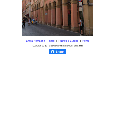
Emilia-Romagna
|
Italie
|
Photos d'Europe
|
Home
MAJ
2025-12-12
Copyright © Michel ENKIRI
1998-2026