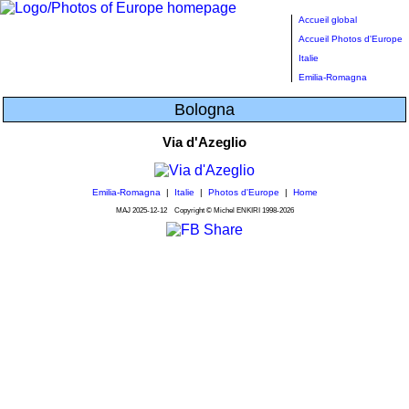
Accueil global
Accueil Photos d'Europe
Italie
Emilia-Romagna
Bologna
Via d'Azeglio
Emilia-Romagna
|
Italie
|
Photos d'Europe
|
Home
MAJ
2025-12-12
Copyright © Michel ENKIRI
1998-2026