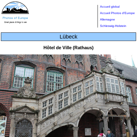
Accueil global
Accueil Photos d'Europe
Allemagne
Schleswig-Holstein
Lübeck
Hôtel de Ville (Rathaus)