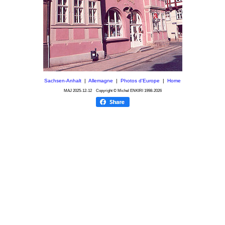
Sachsen-Anhalt
|
Allemagne
|
Photos d'Europe
|
Home
MAJ
2025-12-12
Copyright © Michel ENKIRI
1998-2026