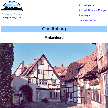
Accueil global
Accueil Photos d'Europe
Allemagne
Sachsen-Anhalt
Quedlinburg
Finkenherd