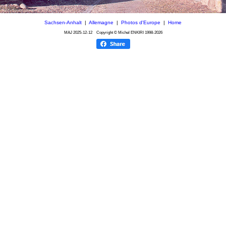
Sachsen-Anhalt
|
Allemagne
|
Photos d'Europe
|
Home
MAJ
2025-12-12
Copyright © Michel ENKIRI
1998-2026