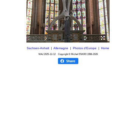
Sachsen-Anhalt
|
Allemagne
|
Photos d'Europe
|
Home
MAJ
2025-12-12
Copyright © Michel ENKIRI
1998-2026