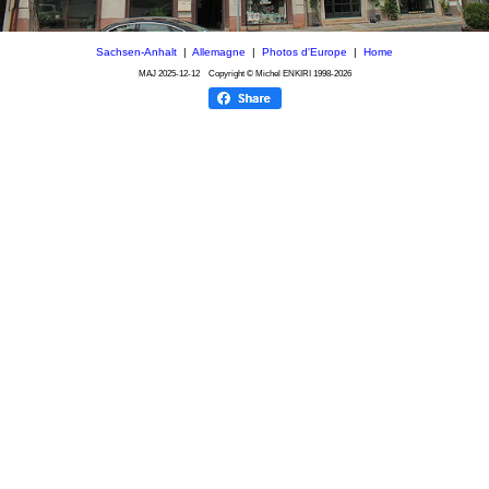
Sachsen-Anhalt
|
Allemagne
|
Photos d'Europe
|
Home
MAJ
2025-12-12
Copyright © Michel ENKIRI
1998-2026