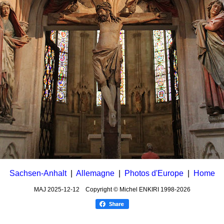
Sachsen-Anhalt
|
Allemagne
|
Photos d'Europe
|
Home
MAJ
2025-12-12
Copyright © Michel ENKIRI
1998-2026