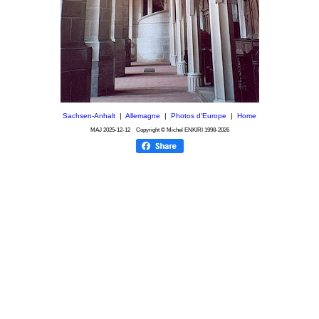
Sachsen-Anhalt
|
Allemagne
|
Photos d'Europe
|
Home
MAJ
2025-12-12
Copyright © Michel ENKIRI
1998-2026