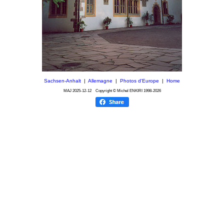
Sachsen-Anhalt
|
Allemagne
|
Photos d'Europe
|
Home
MAJ
2025-12-12
Copyright © Michel ENKIRI
1998-2026