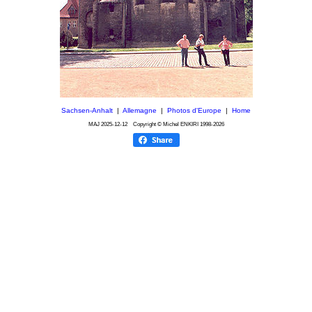
Sachsen-Anhalt
|
Allemagne
|
Photos d'Europe
|
Home
MAJ
2025-12-12
Copyright © Michel ENKIRI
1998-2026