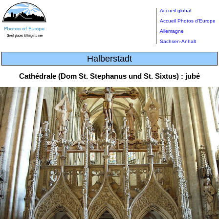
Accueil global
Accueil Photos d'Europe
Allemagne
Sachsen-Anhalt
Halberstadt
Cathédrale (Dom St. Stephanus und St. Sixtus) : jubé