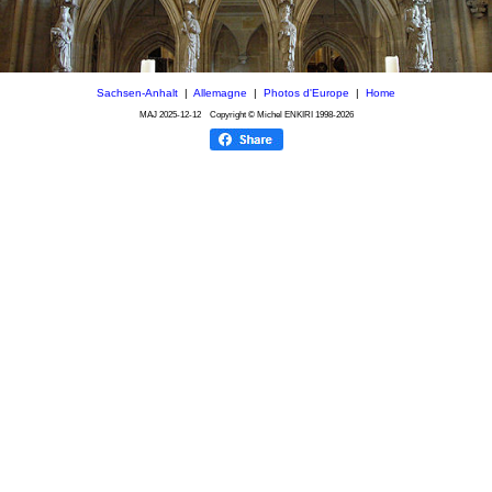
Sachsen-Anhalt
|
Allemagne
|
Photos d'Europe
|
Home
MAJ
2025-12-12
Copyright © Michel ENKIRI
1998-2026