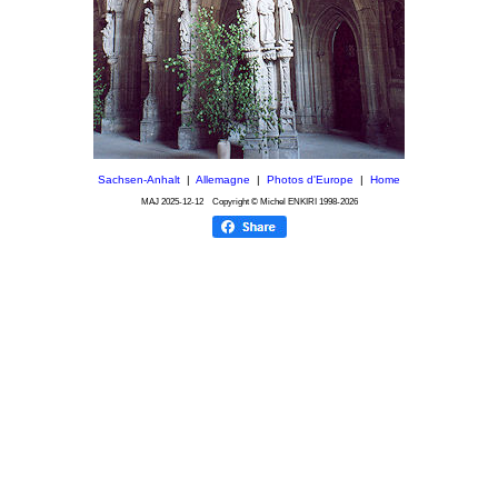
Sachsen-Anhalt
|
Allemagne
|
Photos d'Europe
|
Home
MAJ
2025-12-12
Copyright © Michel ENKIRI
1998-2026