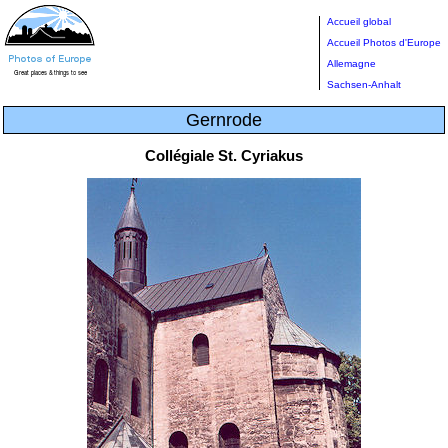
Accueil global
Accueil Photos d'Europe
Allemagne
Sachsen-Anhalt
Gernrode
Collégiale St. Cyriakus