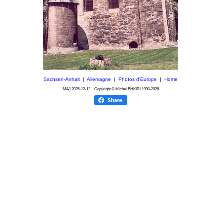
Sachsen-Anhalt
|
Allemagne
|
Photos d'Europe
|
Home
MAJ
2025-12-12
Copyright © Michel ENKIRI
1998-2026