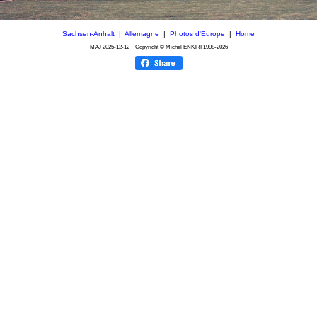
Sachsen-Anhalt
|
Allemagne
|
Photos d'Europe
|
Home
MAJ
2025-12-12
Copyright © Michel ENKIRI
1998-2026