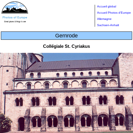
Accueil global
Accueil Photos d'Europe
Allemagne
Sachsen-Anhalt
Gernrode
Collégiale St. Cyriakus