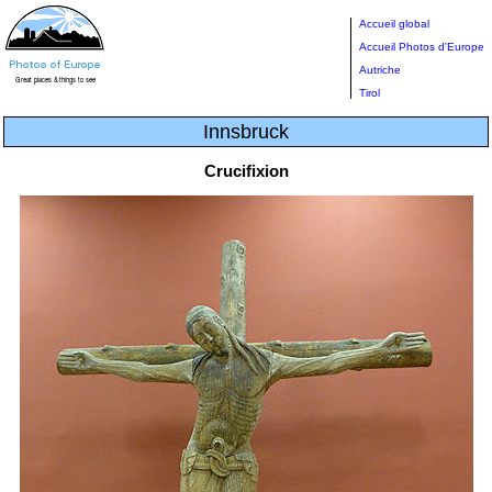
Accueil global
Accueil Photos d'Europe
Autriche
Tirol
Innsbruck
Crucifixion