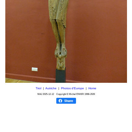
Tirol
|
Autriche
|
Photos d'Europe
|
Home
MAJ
2025-12-12
Copyright © Michel ENKIRI
1998-2026